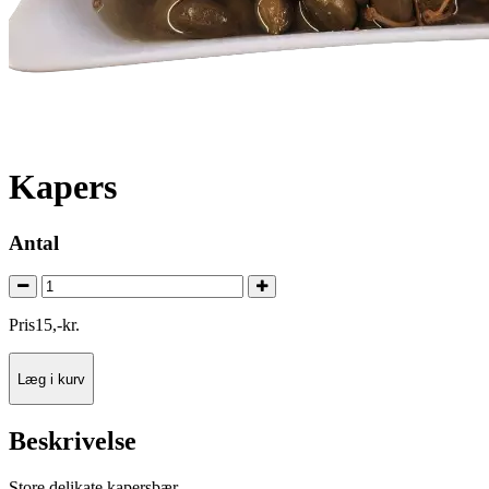
Kapers
Antal
Pris
15
,
-
kr.
Læg i kurv
Beskrivelse
Store delikate kapersbær