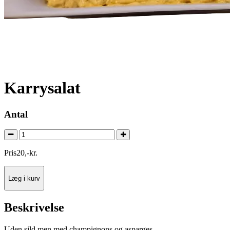
Karrysalat
Antal
Pris
20
,
-
kr.
Læg i kurv
Beskrivelse
Uden sild men med champignons og asparges